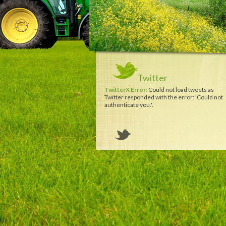
Twitter
TwitterX Error:
Could not load tweets as
Twitter responded with the error: 'Could not
authenticate you.'.