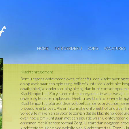
HOME
DE BOERDERIJ
ZORG
VACATURES
Klachtenreglement
Bent u ergens ontevreden over, of heeft u een klacht over onz
en op zoek naar een oplossing
. Wilt of kunt u de klacht niet 
onafhankelijke ondersteuning
hierbij, dan kunt contact opnem
Klachtenportaal Zorg is een externe organisatie waar we zijn 
onze zorg te helpen oplossen. Heeft u uw klacht of onvrede op
Klachtenportaal Zorg of deze voldoet aan de voorwaarden deze
procedure erbij past. Als er informatie ontbreekt of onduidelijk
volledig te maken en ervoor te zorgen dat de klachtenprocedure
over hoe u om kunt gaan met een situatie waar u ontevreden o
opnemen met Klachtenportaal Zorg. U start dan nog geen proce
klachtenformulier op de website van Klachtenportaal Zorg. U k