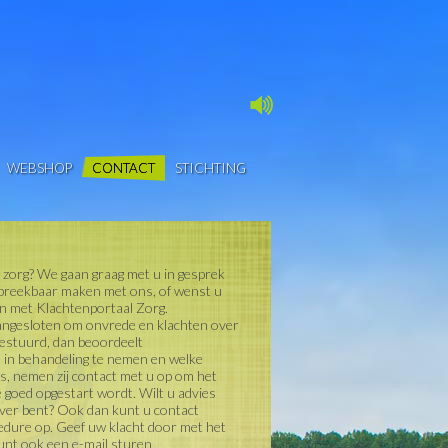
WEBSHOP
CONTACT
STICHTING
e zorg? We gaan graag met u in gesprek
bespreekbaar maken met ons, of wenst u
en met Klachtenportaal Zorg.
aangesloten om onvrede en klachten over
gestuurd, dan beoordeelt
 in behandeling te nemen en welke
 is, nemen zij contact met u op om het
 goed opgestart wordt. Wilt u advies
ver bent? Ook dan kunt u contact
dure op. Geef uw klacht door met het
unt ook een e-mail sturen